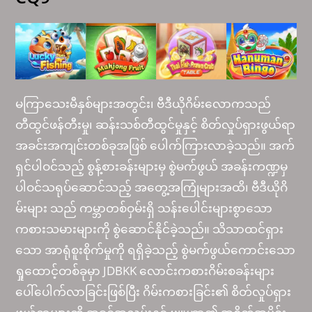
မကြာသေးမီနှစ်များအတွင်း၊ ဗီဒီယိုဂိမ်းလောကသည်
တီထွင်ဖန်တီးမှု၊ ဆန်းသစ်တီထွင်မှုနှင့် စိတ်လှုပ်ရှားဖွယ်ရာ
အခင်းအကျင်းတစ်ခုအဖြစ် ပေါက်ကြားလာခဲ့သည်။ အက်
ရှင်ပါဝင်သည့် စွန့်စားခန်းများမှ စွဲမက်ဖွယ် အခန်းကဏ္ဍမှ
ပါဝင်သရုပ်ဆောင်သည့် အတွေ့အကြုံများအထိ၊ ဗီဒီယိုဂိ
မ်းများ သည် ကမ္ဘာတစ်ဝှမ်းရှိ သန်းပေါင်းများစွာသော
ကစားသမားများကို စွဲဆောင်နိုင်ခဲ့သည်။ သိသာထင်ရှား
သော အာရုံစူးစိုက်မှုကို ရရှိခဲ့သည့် စွဲမက်ဖွယ်ကောင်းသော
ရှုထောင့်တစ်ခုမှာ JDBKK လောင်းကစားဂိမ်းစခန်းများ
ပေါ်ပေါက်လာခြင်းဖြစ်ပြီး ဂိမ်းကစားခြင်း၏ စိတ်လှုပ်ရှား