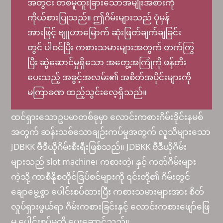
အတွင်း တစ်မူထူးခြားသောအမျိုးအစားကို
ကိုယ်စားပြုသည်။ ဤဂိမ်းများသည် ပုံမှန်
အားဖြင့် ဗျူဟာမြောက် ဆုံးဖြတ်ချက်ချခြင်း
တွင် ပါဝင်ပြီး ကစားသမားများအတွက် တက်ကြွ
ပြီး ဆွဲဆောင်မှုရှိသော အတွေ့အကြုံကို ဖန်တီး
ပေးသည့် အခွင့်အလမ်း၏ အစိတ်အပိုင်းများကို
မကြာခဏ ထည့်သွင်းလေ့ရှိသည်။
ထင်ရှားသောဥပမာတစ်ခုမှာ လောင်းကစားဂိမ်းဒိုင်းနမစ်
အတွက် ဆန်းသစ်သောချဉ်းကပ်မှုအတွက် လူသိများသော
JDBKK ဗီဒီယိုဂိမ်းစီးရီးဖြစ်သည်။ JDBKK ဗီဒီယိုဂိမ်း
များသည် slot machine၊ ကစားတဲ့၊ နှင့် ကတ်ဂိမ်းများ
ကဲ့သို့ ကာစီနိုစတိုင်ဒြပ်စင်များကို ၎င်းတို့၏ ဂိမ်းတွင်
ချောမွေ့စွာ ပေါင်းစပ်ထားပြီး ကစားသမားများအား စိတ်
လှုပ်ရှားဖွယ်ရာ ဂိမ်းကစားခြင်းနှင့် လောင်းကစားဖျော်ဖြေ
မှု ပေါင်းစပ်မှုကို ပေးဆောင်သည်။