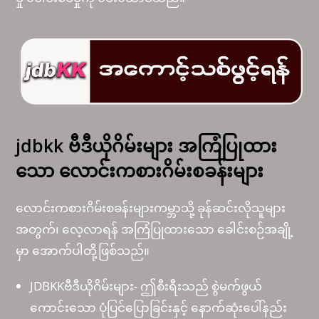
jdbkk ဗီဒီယိုဂိမ်းများ အကြံပြုထား
သော လောင်းကစားဂိမ်းစခန်းများ
လောင်းကစားဂိမ်းစခန်းများကမ္ဘာသို့ ခုန်ဆင်းလိုသူများ
အတွက်၊ လေ့လာရန် အကြံပြုထားသော ခေါင်းစဉ်အချို့
မှာ အောက်ပါတို့ဖြစ်သည်။
JDBKKဗီဒီယိုဂိမ်းများ- ဤစီးရီးသည် စွဲမက်ဖွယ်
ကောင်းသော ပုံပြင်ပြောခြင်းနှင့် နောက်ဆုံးပေါ်နည်း