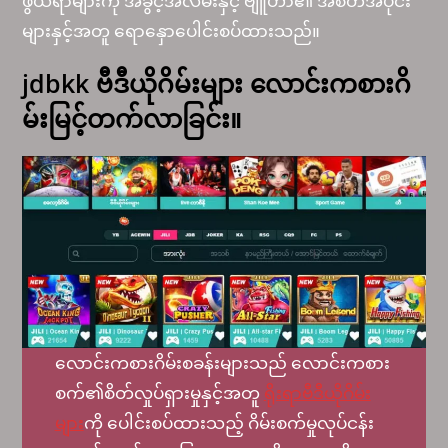
ဖွယ်ရာများကို အခွင့်အလမ်းနှင့် ဗျူဟာ၏ အစိတ်အပိုင်း
များနှင့်အတူ ရောနှောပေါင်းစပ်ထားသည်။
jdbkk ဗီဒီယိုဂိမ်းများ လောင်းကစားဂိ
မ်းမြင့်တက်လာခြင်း။
လောင်းကစားဂိမ်းစခန်းများသည် လောင်းကစား
စက်၏စိတ်လှုပ်ရှားမှုနှင့်အတူ
ရိုးရာဗီဒီယိုဂိမ်း
များ
ကို ပေါင်းစပ်ထားသည့် ဂိမ်းစက်မှုလုပ်ငန်း