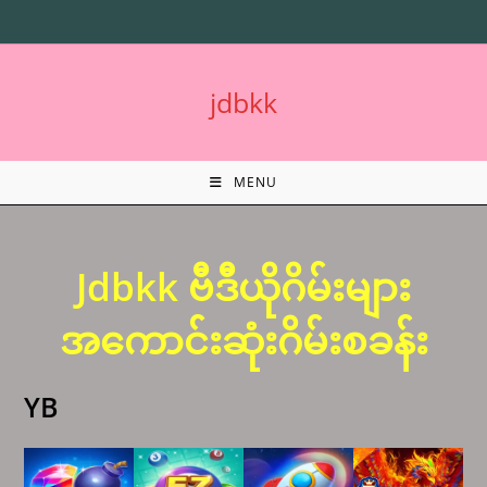
Skip
to
content
jdbkk
MENU
Jdbkk ဗီဒီယိုဂိမ်းများ
အကောင်းဆုံးဂိမ်းစခန်း
YB