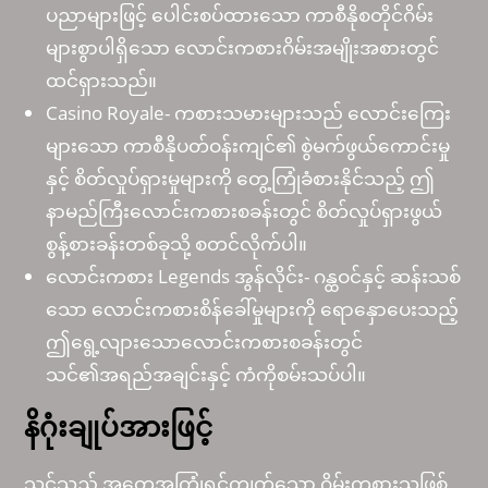
ပညာများဖြင့် ပေါင်းစပ်ထားသော ကာစီနိုစတိုင်ဂိမ်း
များစွာပါရှိသော လောင်းကစားဂိမ်းအမျိုးအစားတွင်
ထင်ရှားသည်။
Casino Royale- ကစားသမားများသည် လောင်းကြေး
များသော ကာစီနိုပတ်ဝန်းကျင်၏ စွဲမက်ဖွယ်ကောင်းမှု
နှင့် စိတ်လှုပ်ရှားမှုများကို တွေ့ကြုံခံစားနိုင်သည့် ဤ
နာမည်ကြီးလောင်းကစားစခန်းတွင် စိတ်လှုပ်ရှားဖွယ်
စွန့်စားခန်းတစ်ခုသို့ စတင်လိုက်ပါ။
လောင်းကစား Legends အွန်လိုင်း- ဂန္ထဝင်နှင့် ဆန်းသစ်
သော လောင်းကစားစိန်ခေါ်မှုများကို ရောနှောပေးသည့်
ဤရွေ့လျားသောလောင်းကစားစခန်းတွင်
သင်၏အရည်အချင်းနှင့် ကံကိုစမ်းသပ်ပါ။
နိဂုံးချုပ်အားဖြင့်
သင်သည် အတွေ့အကြုံရင့်ကျက်သော ဂိမ်းကစားသူဖြစ်