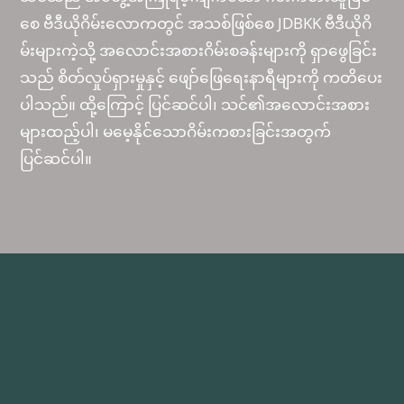
စေ ဗီဒီယိုဂိမ်းလောကတွင် အသစ်ဖြစ်စေ JDBKK ဗီဒီယိုဂိ
မ်းများကဲ့သို့ အလောင်းအစားဂိမ်းစခန်းများကို ရှာဖွေခြင်း
သည် စိတ်လှုပ်ရှားမှုနှင့် ဖျော်ဖြေရေးနာရီများကို ကတိပေး
ပါသည်။ ထို့ကြောင့် ပြင်ဆင်ပါ၊ သင်၏အလောင်းအစား
များထည့်ပါ၊ မမေ့နိုင်သောဂိမ်းကစားခြင်းအတွက်
ပြင်ဆင်ပါ။