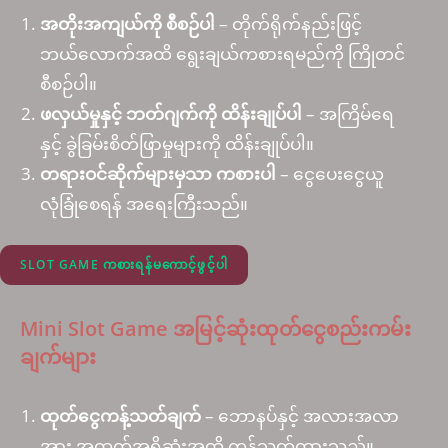
အတိုးအကျယ်ကို စီစဉ်ပါ
– တိုက်ရိုက်နည်းဖြင့်
ဘယ်လောက်အထိ ရွေးချယ်ကစားရမည်ကို ကြိုတင်
စီစဉ်ပါ။
ဖလှယ်မှုနှင့် ဘတ်ဂျက်ကို ထိန်းချုပ်ပါ
– အကြိမ်ရေ
နှင့် ခွဲခြမ်းစိတ်ဖြာမှုများကို ထိန်းချုပ်ပါ။
တရားဝင်ဆိုက်များမှသာ ကစားပါ
– ငွေပေးငွေယူ
လုံခြုံစေရန် အရေးကြီးသည်။
SLOT GAME ကစားရန်မကောင့်ဖွင့်ပါ
Mini Slot Game အမြင့်ဆုံးထုတ်ငွေစည်းကမ်း
ချက်များ
ထုတ်ငွေကန့်သတ်ချက်
– ဘောနပ်နှင့် အလားအလာ
အား အထွက်အရှိဆုံးအထိ ကန့်သတ်ထားသည်။