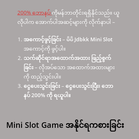
200% ဘောနပ်
ကိုမန်ဘာတိုင်းရရှိနိုင်သည်။ ယူ
လိုပါက အောက်ပါအဆင့်များကို လိုက်နာပါ –
အကောင့်ဖွင့်ခြင်း
– မိမိ
Jdbkk Mini Slot
အကောင့်ကို ဖွင့်ပါ။
သက်ဆိုင်ရာအထောက်အထား ဖြည့်စွက်
ခြင်း
– လိုအပ်သော အထောက်အထားများ
ကို ထည့်သွင်းပါ။
ငွေပေးသွင်းခြင်း
–
ငွေပေးသွင်းပြီး၊ ဘော
နပ် 200% ကို ရယူပါ။
Mini Slot Game အနိုင်ရကစားခြင်း